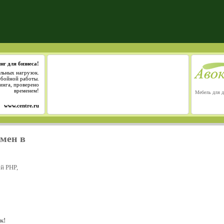
нг для бизнеса!
льных нагрузок.
ебойной работы.
инга, проверено
временем!
Мебель для д
www.centre.ru
омен в
й PHP,
к!