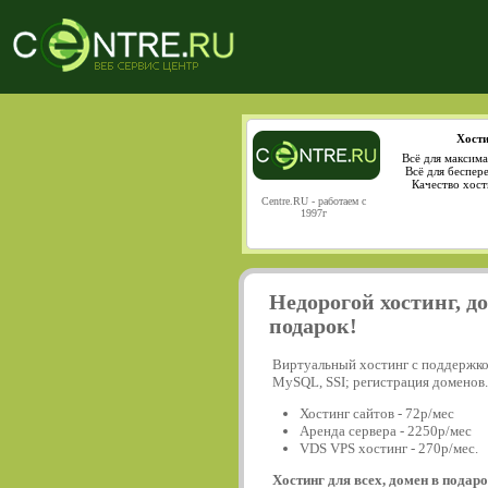
Хости
Всё для максима
Всё для беспер
Качество хост
Centre.RU - работаем с
1997г
Недорогой хостинг, д
подарок!
Виртуальный хостинг с поддержко
MySQL, SSI; регистрация доменов.
Хостинг сайтов - 72р/мес
Аренда сервера - 2250р/мес
VDS VPS хостинг - 270р/мес.
Хостинг для всех, домен в подаро